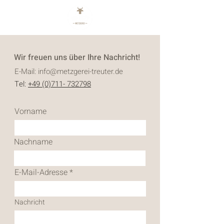
Wir freuen uns über Ihre Nachricht!
E-Mail:
info@metzgerei-treuter.de
Tel:
+49 (0)711- 732798
Vorname
Nachname
E-Mail-Adresse
Nachricht